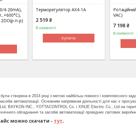
(0/4-20mA),
Терморегулятор AX4-1A
Ротаційний
...+600°C),
VAC)
2 519 ₴
 2DO(p-n-p)
7 198 ₴
В наявності
В наявності
Купити
ула створена в 2014 році з метою найбільш повного і комплексного задов
засобів автоматизації. Основним напрямком діяльності для нас є просув
, BAYKON INC., YOTTACONTROL Co. і XINJE Electric Co., Ltd на території
хнічного обладнання та засобів автоматизації провідних світових виробни
айс можно скачати -
тут
.