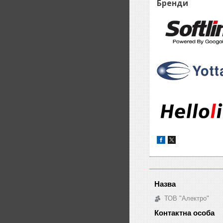
Бренди
ТОВ "Алектро"