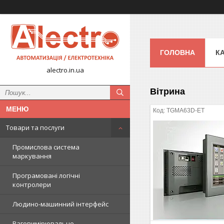
ГОЛОВНА
К
alectro.in.ua
Вітрина
TGMA63D-ET
Товари та послуги
Промислова система
маркування
Програмовані логічні
контролери
Людино-машинний інтерфейс
Ваговимірювальне