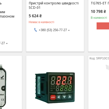
ь
Пристрій контролю швидкості
TG765-ET 
SCD-01
10 798 ₴
чим
5 624 ₴
апазоном
В наявності
Немає в наявності
+380 (53) 256-77-27
7-27
SRP10C