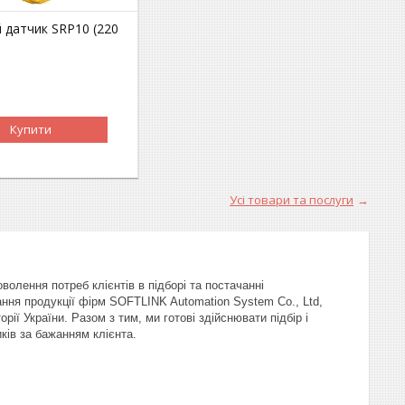
 датчик SRP10 (220
Купити
Усі товари та послуги
олення потреб клієнтів в підборі та постачанні
ання продукції фірм SOFTLINK Automation System Co., Ltd,
 України. Разом з тим, ми готові здійснювати підбір і
ків за бажанням клієнта.