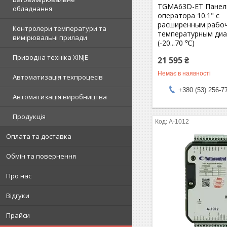
TGMA63D-ET Панел
обладнання
оператора 10.1" с
расширенным рабо
Контролери температури та
температурным ди
вимірювальні прилади
(-20...70 ℃)
Приводна техніка XINJE
21 595 ₴
Немає в наявності
Автоматизація техпроцесів
+380 (53) 256-7
Автоматизація виробництва
Продукція
А-1012
Оплата та доставка
Обмін та повернення
Про нас
Відгуки
Прайси