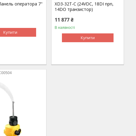
Панель оператора 7"
XD3-32T-C (24VDC, 18DI npn,
14DO транзистор)
11 877 ₴
В наявності
Купити
Купити
C00504