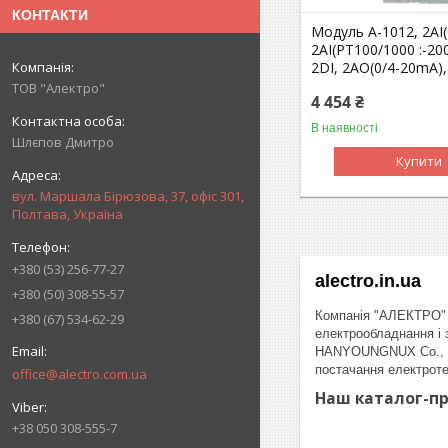
КОНТАКТИ
Модуль A-1012, 2AI
2AI(PT100/1000 :-200
2DI, 2AO(0/4-20mA),
ТОВ "Алектро"
4 454 ₴
В наявності
Шлєпов Дмитро
Купити
вул. Маршала Бірюзова, 37, офіс 301,
Полтава, Україна
+380 (53) 256-77-27
alectro.in.ua
+380 (50) 308-55-57
Компанія "АЛЕКТРО" б
+380 (67) 534-62-29
електрообладнання і 
HANYOUNGNUX Co., Ltd
постачання електроте
office@alectro.com.ua
Наш каталог-пр
+38 050 308-555-7