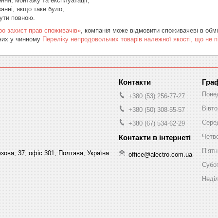
ення, монтажу та експлуатації;

анні, якщо таке було;

бути повною.
ро захист прав споживачів»
, компанія може відмовити споживачеві в обмі
ених у чинному
Переліку непродовольчих товарів належної якості, що не 
Граф
Поне
+380 (53) 256-77-27
Вівто
+380 (50) 308-55-57
Сере
+380 (67) 534-62-29
Четв
Пʼят
ова, 37, офіс 301, Полтава, Україна
office@alectro.com.ua
Субо
Неді