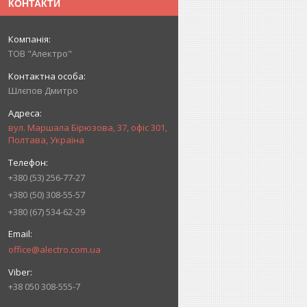
КОНТАКТИ
ТОВ "Алектро"
Шлєпов Дмитро
вул. Маршала Бірюзова, 37, офіс 301,
Полтава, Україна
+380 (53) 256-77-27
+380 (50) 308-55-57
+380 (67) 534-62-29
office@alectro.com.ua
+38 050 308-555-7