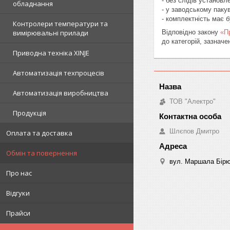
- без слідів установл
обладнання
- у заводському пакув
- комплектність має 
Контролери температури та
Відповідно закону
«П
вимірювальні прилади
до категорій, зазнач
Приводна техніка XINJE
Автоматизація техпроцесів
Автоматизація виробництва
ТОВ "Алектро"
Продукція
Шлєпов Дмитро
Оплата та доставка
Обмін та повернення
вул. Маршала Бірюз
Про нас
Відгуки
Прайси