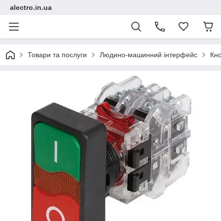
alectro.in.ua
Товари та послуги
Людино-машинний інтерфейс
Кно