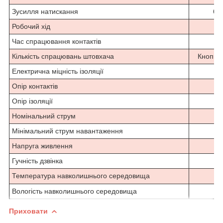
Зусилля натискання
6.4
Робочий хід
Час спрацювання контактів
Кількість спрацювань штовхача
Кнопка:
Електрична міцність ізоляції
Опір контактів
Опір ізоляції
Номінальний струм
Мінімальний струм навантаження
Напруга живлення
Гучність дзвінка
Температура навколишнього середовища
Вологість навколишнього середовища
Приховати