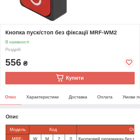
Кнопка пуск/стоп без фіксації MRF-WM2
В наявності
Роздріб
556
₴
Купити
Опис
Характеристики
Доставка
Оплата
Умови п
Опис
Модель
Код
Опис
M
RF
-
W
M
2
[]
Кнопковий перемикач без фікс