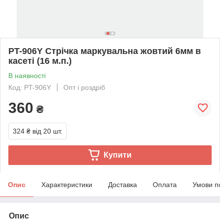
PT-906Y Стрічка маркувальна жовтий 6мм в
касеті (16 м.п.)
В наявності
Код: PT-906Y
Опт і роздріб
360
₴
324 ₴
від 20 шт.
Купити
Опис
Характеристики
Доставка
Оплата
Умови п
Опис