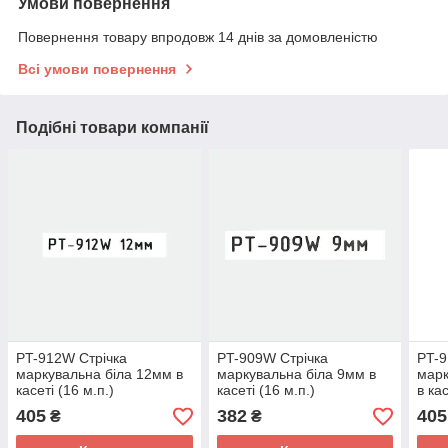
Умови повернення
Повернення товару впродовж 14 днів за домовленістю
Всі умови повернення
Подібні товари компанії
PT-912W Стрічка
PT-909W Стрічка
PT-9
маркувальна біла 12мм в
маркувальна біла 9мм в
марк
касеті (16 м.п.)
касеті (16 м.п.)
в кас
405
382
405
₴
₴