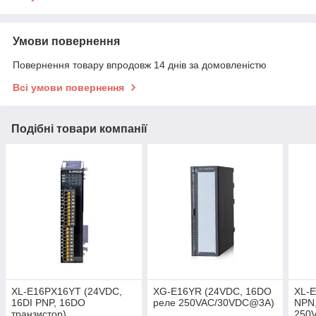
Умови повернення
Повернення товару впродовж 14 днів за домовленістю
Всі умови повернення
Подібні товари компанії
XL-E16PX16YT (24VDC,
XG-E16YR (24VDC, 16DO
XL-E
16DI PNP, 16DO
реле 250VAC/30VDC@3A)
NPN
транзистор)
250