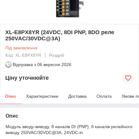
XL-E8PX8YR (24VDC, 8DI PNP, 8DO реле
250VAC/30VDC@3A)
Під замовлення
Код: XL-E8PX8YR
Роздріб
Відправка з
06 вересня 2026
Ціну уточнюйте
Опис
Характеристики
Доставка
Оплата
Умови п
Опис
Модуль вводу-виводу, 8 каналів DI (PNP), 8 каналів релейного
виводу 250VAC/30VDC@3A, 24VDC-in