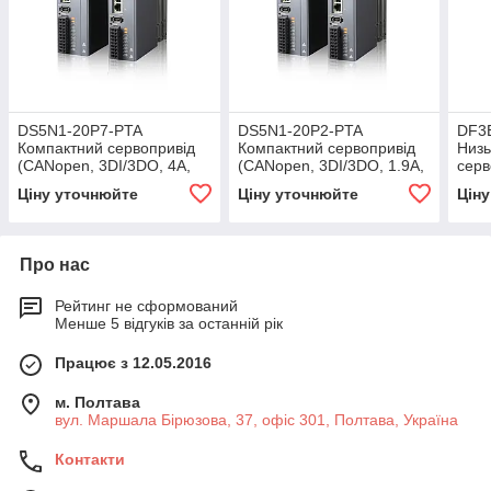
DS5N1-20P7-PTA
DS5N1-20P2-PTA
DF3
Компактний сервопривід
Компактний сервопривід
Низь
(CANopen, 3DI/3DO, 4A,
(CANopen, 3DI/3DO, 1.9A,
серв
220VAC±10%, 0.75kW)
220VAC±10%, 0.2kW)
серв
Ціну уточнюйте
Ціну уточнюйте
Цін
4IN/
48V
Про нас
Рейтинг не сформований
Менше 5 відгуків за останній рік
Працює з 12.05.2016
м. Полтава
вул. Маршала Бірюзова, 37, офіс 301, Полтава, Україна
Контакти