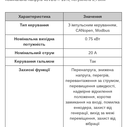
Характеристика
Значення
Тип керування
З імпульсним керуванням,
CANopen, Modbus
Номінальна вихідна
0.75 кВт
потужність
Номінальний струм
20 А
Керування гальмом
Так
Захисні функції
Перенапруга, знижена
напруга, перегрів,
перевантаження за струмом,
перевищення швидкості,
надмірне відхилення
положення, коротке
замикання на вході, помилка
енкодера, захист від
генерації, вихід за межі
переміщення, захист від
вібрації