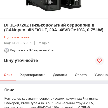
DF3E-0720Z Низьковольтний сервопривід
(CANopen, 4IN/3OUT, 20A, 48VDC±10%, 0.75kW)
Під замовлення
Код: DF3E-0720Z
Роздріб
Відправка з
07 вересня 2026
Ціну уточнюйте
Опис
Характеристики
Доставка
Оплата
Умови п
Опис
Контролер керування сервоприводом, комунікаційна шина
CANopen, Brake type 4 in 3 out, номінальний струм 20 А,
номінальна напруга 48VDC+/-10%, потужність 0,75kW