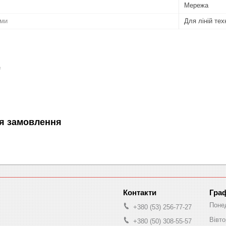
Мережа
еми
Для ліній тех
f
я замовлення
Граф
Поне
+380 (53) 256-77-27
Вівто
+380 (50) 308-55-57