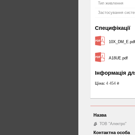
Тип живлення
Застосування сист
Специфікації
10X_DM_E.pd
A18UE.pdf
Інформація дл
Ціна:
4 454 ₴
ТОВ "Алектро"