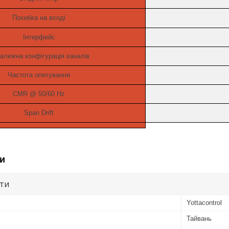
Похибка на вході
Інтерфейс
алежна конфігурація каналів
Частота опитування
CMR @ 50/60 Hz
Span Drift
и
ути
Yottacontrol
Тайвань