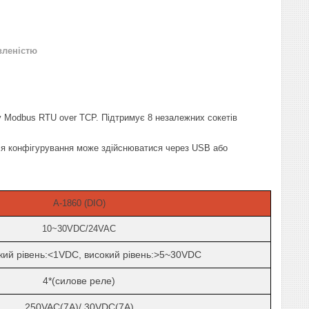
вленістю
у Modbus RTU over TCP. Підтримує 8 незалежних сокетів
для конфігурування може здійснюватися через USB або
A-1860 (DIO)
10~30VDC
/24VAC
кий рівень:<1
VDC
, високий рівень:>5~30
VDC
4*(
силове реле
)
250VAC(7A)/ 30VDC(7A)