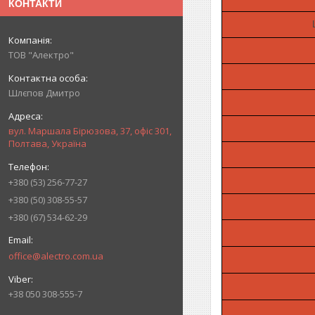
КОНТАКТИ
ТОВ "Алектро"
Шлєпов Дмитро
вул. Маршала Бірюзова, 37, офіс 301,
Полтава, Україна
+380 (53) 256-77-27
+380 (50) 308-55-57
+380 (67) 534-62-29
office@alectro.com.ua
+38 050 308-555-7