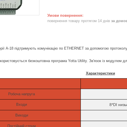
повернення товару протягом 14 днів
за домо
серії A-18 підтримують комунікацію по ETHERNET за допомогою протокол
ористовується безкоштовна програма Yotta Utility. Зв'язок із модулем 
Характеристики
Робоча напруга
Входи
8*
DI
низь
Виходи
Постійний струм