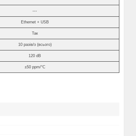
---
Ethernet + USB
Так
10 разів/з (всього)
120
dB
±50 ppm/°C