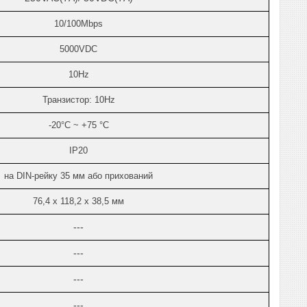
10
/100Mbps
5000
VDC
10
Hz
Транзистор: 10
Hz
-20°C
~
+75 °C
IP20
на DIN-рейку 35 мм або прихований
76,4 х 118,2 х 38,5 мм
---
---
---
---