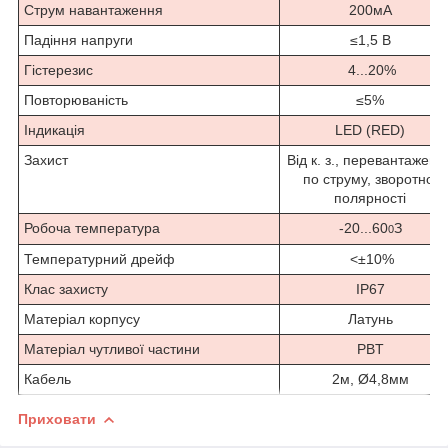
Струм навантаження
200мА
Падіння напруги
≤1,5 В
Гістерезис
4...20%
Повторюваність
≤5%
Індикація
LED (RED)
Захист
Від к. з., перевантаженн
по струму, зворотної
полярності
Робоча температура
-20...60
З
0
Температурний дрейф
<±10%
Клас захисту
IP67
Матеріал корпусу
Латунь
Матеріал чутливої частини
PBT
Кабель
2м, Ø4,8мм
Приховати