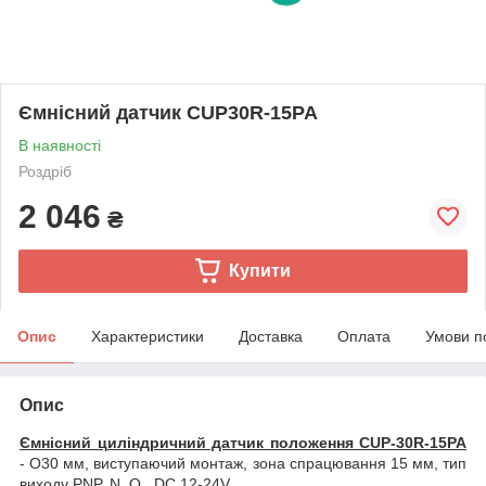
Ємнісний датчик CUP30R-15PA
В наявності
Роздріб
2 046
₴
Купити
Опис
Характеристики
Доставка
Оплата
Умови п
Опис
Ємнісний циліндричний датчик положення CUP-30R-15PA
- O30 мм, виступаючий монтаж, зона спрацювання 15 мм, тип
виходу PNP, N. O., DC 12-24V