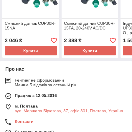
Ємнісний датчик CUP30R-
Ємнісний датчик CUP30R-
Інду
15NA
15FA, 20-240V AC/DC
UP3
O., 
2 046
2 388
1 5
₴
₴
Купити
Купити
Про нас
Рейтинг не сформований
Менше 5 відгуків за останній рік
Працює з 12.05.2016
м. Полтава
вул. Маршала Бірюзова, 37, офіс 301, Полтава, Україна
Контакти