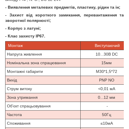
- Виявлення металевих предметів, пластику, рідин та ін;
- Захист від короткого замикання, перевантаження та
зворотної полярності;
- Корпус з латуні;
- Клас захисту IP67.
Монтаж
Виступаючий
Напруга живлення
10...30В DC
Номінальна зона спрацювання
15мм
Монтажні габарити
М30*1,5*72
Вихід
PNP NO
Струм витоку
<0,01 мА
Зона утримання
0...12 мм
Об'єкт спрацьовування
-
Частота
50Гц
Споживання
≤10мА