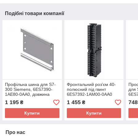
Подібні товари компанії
Профільна шина для S7-
Фронтальний роз'єм 40-
Про
300 Siemens, 6ES7390-
полюсний під гвинт
для 
1AE80-0AA0, довжина
6ES7392-1AM00-0AA0
6ES
482,6 мм
дли
1 195
1 455
748
₴
₴
Купити
Купити
Про нас