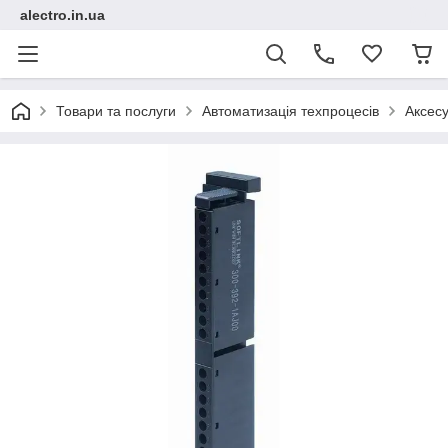
alectro.in.ua
Товари та послуги
Автоматизація техпроцесів
Аксесу