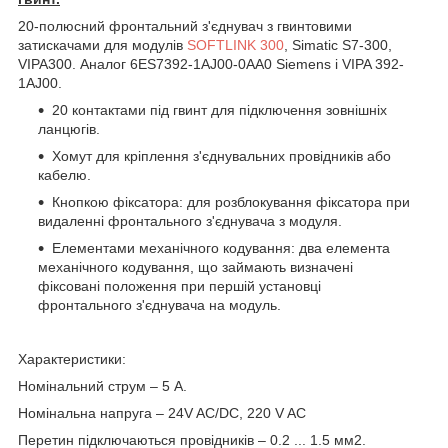
20-полюсний фронтальний з'єднувач з гвинтовими
затискачами для модулів
SOFTLINK 300
, Simatic S7-300,
VIPA300. Аналог 6ES7392-1AJ00-0AA0 Siemens і VIPA 392-
1AJ00.
20 контактами під гвинт для підключення зовнішніх
ланцюгів.
Хомут для кріплення з'єднувальних провідників або
кабелю.
Кнопкою фіксатора: для розблокування фіксатора при
видаленні фронтального з'єднувача з модуля.
Елементами механічного кодування: два елемента
механічного кодування, що займають визначені
фіксовані положення при першій установці
фронтального з'єднувача на модуль.
Характеристики:
Номінальний струм – 5 А.
Номінальна напруга – 24V AC/DC, 220 V AC
Перетин підключаються провідників – 0.2 ... 1.5 мм2.