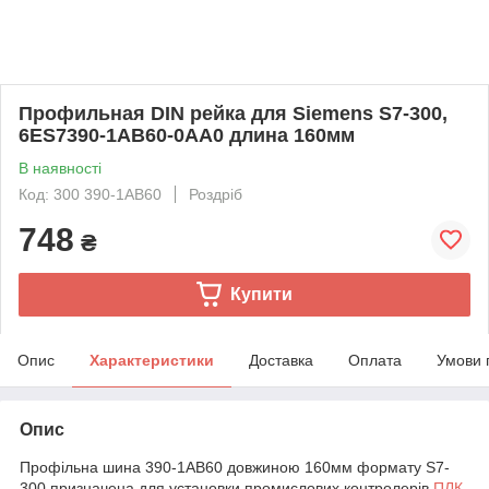
Профильная DIN рейка для Siemens S7-300,
6ES7390-1AB60-0AA0 длина 160мм
В наявності
Код: 300 390-1AB60
Роздріб
748
₴
Купити
Опис
Характеристики
Доставка
Оплата
Умови 
Опис
Профільна шина 390-1AB60 довжиною 160мм формату S7-
300 призначена для установки промислових контролерів
ПЛК