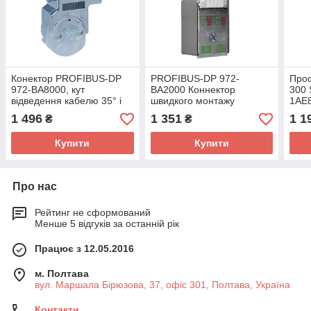
Конектор PROFIBUS-DP
PROFIBUS-DP 972-
Проф
972-BA8000, кут
BA2000 Коннектор
300 
відведення кабелю 35° і
швидкого монтажу
1AE8
90°
482,
1 496
1 351
1 1
₴
₴
Купити
Купити
Про нас
Рейтинг не сформований
Менше 5 відгуків за останній рік
Працює з 12.05.2016
м. Полтава
вул. Маршала Бірюзова, 37, офіс 301, Полтава, Україна
Контакти