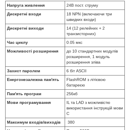
Напруга живлення
24В пост. струму
Дискретні входи
18 NPN (включаючи три
швидких входи)
Дискретні виходи
14 (12 релейних + 2
транзисторних)
Час циклу
0.05 мкс
Можливості розширення
до 10 стандартних модулів
розширення, 1 модуль
розширення зліва
Захист паролем
6 біт ASCII
Енергонезалежна пам'ять
FlashROM з літієвою
батареєю
Пам'ять програм
256кб
Мови програмування
IL та LAD з можливістю
використання інструкцій мови
С
Максимум входів/виходів
380