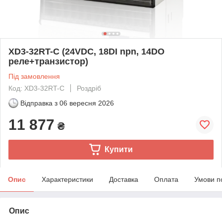
XD3-32RT-C (24VDC, 18DI npn, 14DO
реле+транзистор)
Під замовлення
Код: XD3-32RT-C
Роздріб
Відправка з
06 вересня 2026
11 877
₴
Купити
Опис
Характеристики
Доставка
Оплата
Умови п
Опис