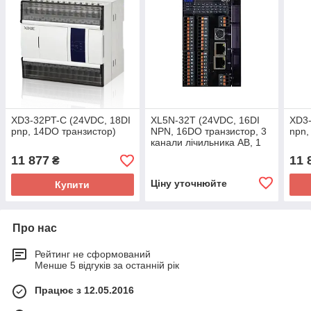
XD3-32PT-C (24VDC, 18DI
XL5N-32T (24VDC, 16DI
XD3-
pnp, 14DO транзистор)
NPN, 16DO транзистор, 3
npn,
канали лічильника AB, 1
RS232, 1 RS485, 2 LAN,
11 877
11 
₴
CAN, CANopen, CAN)
Ціну уточнюйте
Купити
Про нас
Рейтинг не сформований
Менше 5 відгуків за останній рік
Працює з 12.05.2016