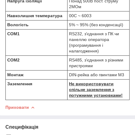
Напруга ізоляції
Понад 500В пост. струму
2МОм
Навколишня температура
0
0
С ~ 60
0
З
Вологість
5% ~ 95% (без конденсації)
СОМ1
RS232, з'єднання з ПК чи
панеллю оператора
(програмування і
налагодження)
COM2
RS485, з'єднання з різними
пристроями
Монтаж
DIN-рейка або гвинтами М3
Заземлення
Не використовувати
спільне заземлення з
потужними установками!
Приховати
Специфікація