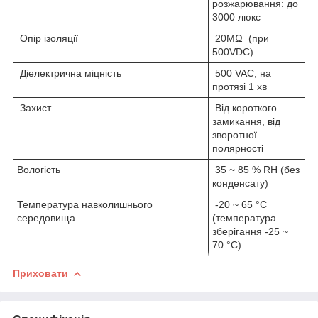
розжарювання: до
3000 люкс
Опір ізоляції
20MΩ (при
500VDC)
Діелектрична міцність
500 VAC, на
протязі 1 хв
Захист
Від короткого
замикання, від
зворотної
полярності
Вологість
35 ~ 85 % RH (без
конденсату)
Температура навколишнього
-20 ~ 65 °C
середовища
(температура
зберігання -25 ~
70 °C)
Приховати