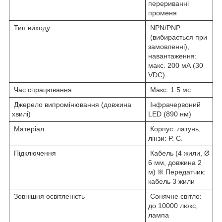
перериванні
променя
Тип виходу
NPN/PNP
(вибирається при
замовленні),
навантаження:
макс. 200 мА (30
VDC)
Час спрацювання
Макс. 1.5 мс
Джерело випромінювання (довжина
Інфрачервоний
хвилі)
LED (890 нм)
Матеріал
Корпус: латунь,
лінзи: P. C.
Підключення
Кабель (4 жили, Ø
6 мм, довжина 2
м) ※ Передатчик:
кабель 3 жили
Зовнішня освітленість
Сонячне світло:
до 10000 люкс,
лампа